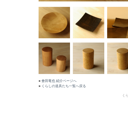
»
會田竜也 紹介ページへ
»
くらしの道具たち一覧へ戻る
くら