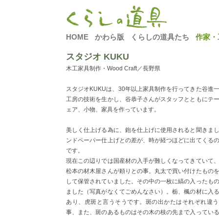
HOME
かわら版
くらしの道具たち
作家・
スタジオ KUKU
木工家具制作・Wood Craft／長野県
スタジオKUKUは、30年以上家具制作を行ってきた谷進
工房の技術を生かし、谷恭子さんがスタッフとともにテ
ェア、小物、家具を作っています。
美しく仕上げる為に、鉋を仕上げに使用されると聞きま
ンドペーパー仕上げとの差が、時が経つほどに出てくる
です。
現在この辺りでは国産材の入手が難しくなってきていて
松本の材木屋さんが頼りとの事。丸太で買い付けたもの
して保管されていました。その中の一枚に縞の入ったも
ました（写真がなくてごめんなさい）。栃、楓の材に入
あり、虎斑と言うそうです。斑の出かたはそれぞれ違う
事、また、斑のあるものはその木の枝の先まで入ってい