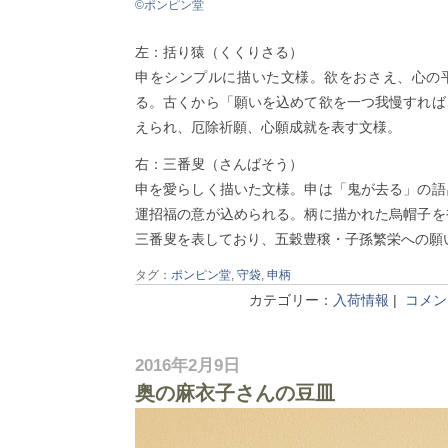
©ポンピン堂
左：括り猿（くくりさる）
申をシンプルに描いた文様。欲をおさえ、心の
る。古くから「願いを込めて欲を一つ我慢すれば
えられ、厄除祈願、心願成就を表す文様。
右：三番叟（さんばそう）
申を愛らしく描いた文様。申は「鬼が去る」の語
運招福の意が込められる。柄に描かれた烏帽子を
三番叟を表しており、五穀豊穣・子孫繁栄への願
タグ：
ポンピン堂
,
守袋
,
申柄
カテゴリー：
入荷情報
|
コメント
2016年2月9日
奥の麻衣子さんの豆皿