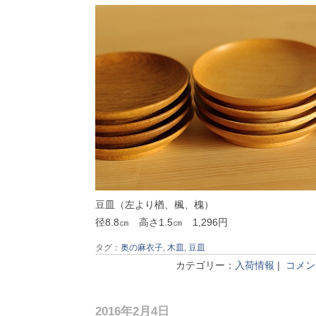
豆皿（左より楢、楓、槐）
径8.8㎝ 高さ1.5㎝ 1,296円
タグ：
奥の麻衣子
,
木皿
,
豆皿
カテゴリー：
入荷情報
|
コメント
2016年2月4日