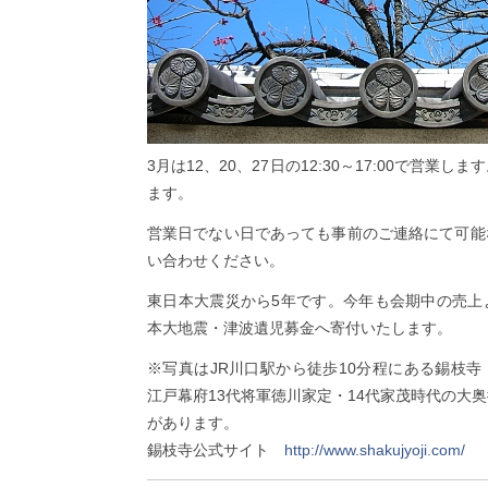
3月は12、20、27日の12:30～17:00で営業
ます。
営業日でない日であっても事前のご連絡にて可能
い合わせください。
東日本大震災から5年です。今年も会期中の売上
本大地震・津波遺児募金へ寄付いたします。
※写真はJR川口駅から徒歩10分程にある錫枝
江戸幕府13代将軍徳川家定・14代家茂時代の大
があります。
錫枝寺公式サイト
http://www.shakujyoji.com/