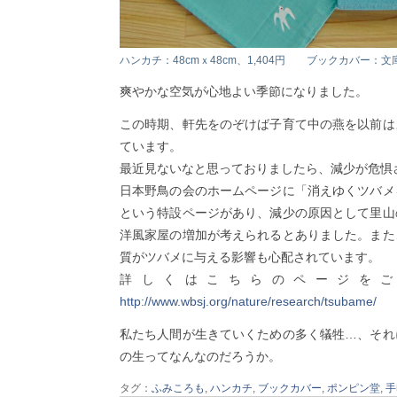
ハンカチ：48cmｘ48cm、1,404円 ブックカバー：文庫
爽やかな空気が心地よい季節になりました。
この時期、軒先をのぞけば子育て中の燕を以前は
ています。
最近見ないなと思っておりましたら、減少が危惧
日本野鳥の会のホームページに「消えゆくツバメ
という特設ページがあり、減少の原因として里山
洋風家屋の増加が考えられるとありました。また
質がツバメに与える影響も心配されています。
詳しくはこちらのページを
http://www.wbsj.org/nature/research/tsubame/
私たち人間が生きていくための多く犠牲…、それ
の生ってなんなのだろうか。
タグ：
ふみころも
,
ハンカチ
,
ブックカバー
,
ポンピン堂
,
手