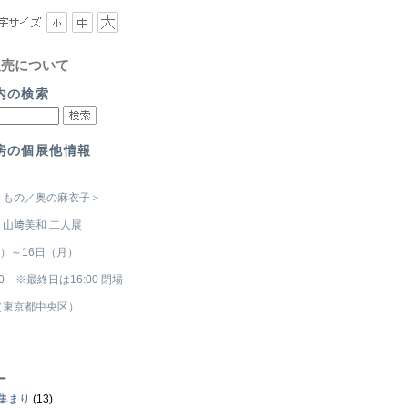
販売について
内の検索
房の個展他情報
りもの／奥の麻衣子＞
山﨑美和 二人展
水）～16日（月）
:00 ※最終日は16:00 閉場
（東京都中央区）
ー
集まり
(13)