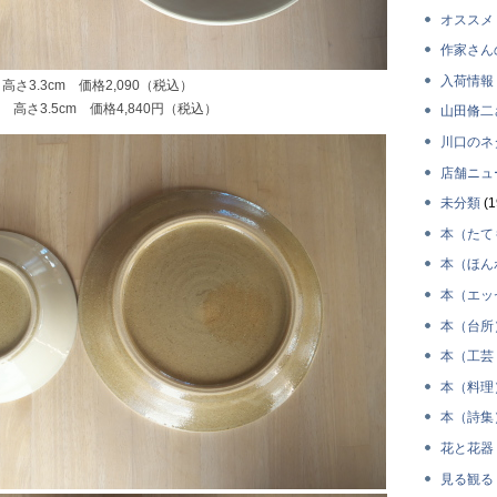
オススメ
作家さん
入荷情報
高さ3.3cm 価格2,090（税込）
 高さ3.5cm 価格4,840円（税込）
山田脩二
川口のネ
店舗ニュ
未分類
(1
本（たて
本（ほん
本（エッ
本（台所
本（工芸
本（料理
本（詩集
花と花器
見る観る