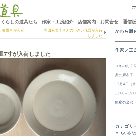
くらしの道具たち
作家・工房紹介
店舗案内
お問合せ
通信
と箸置きが入荷
和田麻美子さんの小さい花器が入荷
かわら版
しました
作家／工
皿7寸が入荷しました
＜冬のおく
奥の麻衣子・
12月4日（
11:00～19
銀座の金沢
カテゴリ
ちいさな