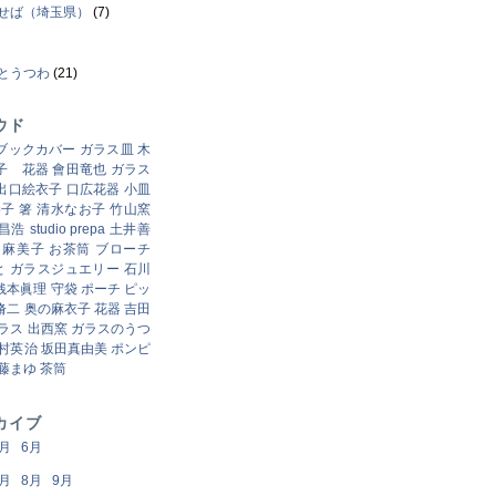
せば（埼玉県）
(7)
とうつわ
(21)
ウド
ブックカバー
ガラス皿
木
子 花器
會田竜也
ガラス
出口絵衣子
口広花器
小皿
勝子
箸
清水なお子
竹山窯
昌浩
studio prepa
土井善
田麻美子
お茶筒
ブローチ
と
ガラスジュエリー
石川
銭本眞理
守袋
ポーチ
ピッ
脩二
奥の麻衣子
花器
吉田
ラス
出西窯
ガラスのうつ
村英治
坂田真由美
ポンピ
藤まゆ
茶筒
カイブ
5月
6月
4月
8月
9月