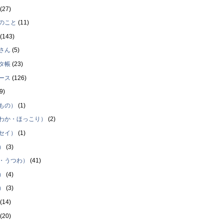
(27)
のこと
(11)
(143)
さん
(5)
タ帳
(23)
ース
(126)
9)
もの）
(1)
わか・ほっこり）
(2)
セイ）
(1)
）
(3)
・うつわ）
(41)
）
(4)
）
(3)
(14)
(20)