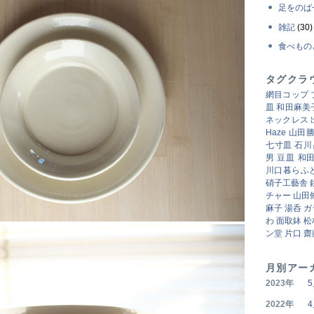
足をのば
雑記
(30)
食べもの
タグクラ
網目コップ
皿
和田麻美
ネックレス
Haze
山田
七寸皿
石川
男
豆皿
和
川口暮らふ
硝子工藝舎
チャー
山田
麻子
湯呑
ガ
わ
面取鉢
松
ン堂
片口
齋
月別アー
2023年
2022年